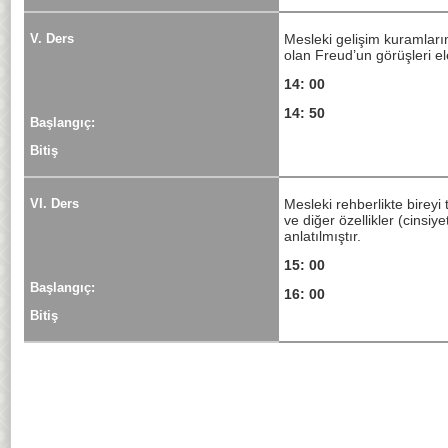
V. Ders
Mesleki gelişim kuramları
olan Freud’un görüşleri el
14: 00
14: 50
Başlangıç:
Bitiş
VI. Ders
Mesleki rehberlikte birey
ve diğer özellikler (cinsiy
anlatılmıştır.
15: 00
Başlangıç:
16: 00
Bitiş