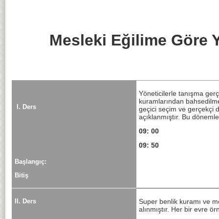
Mesleki Eğilime Göre 
Yöneticilerle tanışma gerçe
kuramlarından bahsedilmey
I. Ders
geçici seçim ve gerçekçi d
açıklanmıştır. Bu dönemleri
09: 00
09: 50
Başlangıç:
Bitiş
II. Ders
Super benlik kuramı ve me
alınmıştır. Her bir evre ör