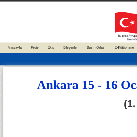
Anasayfa
Proje
Ekip
Bileşenler
Basın Odası
E-Kütüphane
Ankara 15 - 16 Oca
(1.