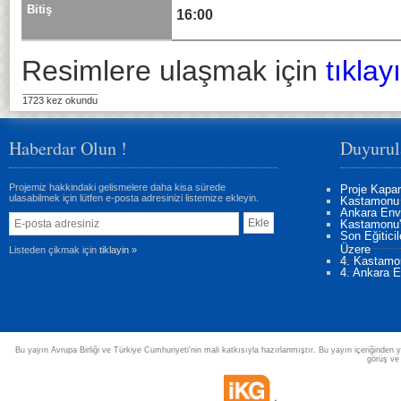
Bitiş
16:00
Resimlere ulaşmak için
tıklay
1723 kez okundu
Haberdar Olun !
Duyurul
Projemiz hakkindaki gelismelere daha kisa sürede
Proje Kapan
ulasabilmek için lütfen e-posta adresinizi listemize ekleyin.
Kastamonu 
Ankara Enva
Kastamonu'd
Son Eğitici
Üzere
Listeden çikmak için
tiklayin »
4. Kastamon
4. Ankara Eğ
Bu yayın Avrupa Birliği ve Türkiye Cumhuriyeti'nin mali katkısıyla hazırlanmıştır. Bu yayın içeriğinden y
görüş ve