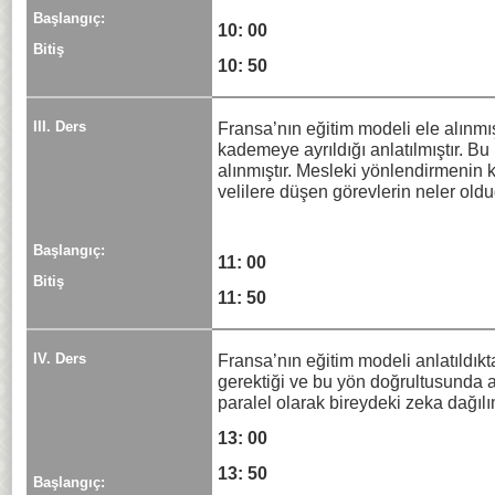
Başlangıç:
10: 00
Bitiş
10: 50
III. Ders
Fransa’nın eğitim modeli ele alınmış
kademeye ayrıldığı anlatılmıştır. 
alınmıştır. Mesleki yönlendirmenin
velilere düşen görevlerin neler olduğ
Başlangıç:
11: 00
Bitiş
11: 50
IV. Ders
Fransa’nın eğitim modeli anlatıldık
gerektiği ve bu yön doğrultusunda a
paralel olarak bireydeki zeka dağılım
13: 00
13: 50
Başlangıç: