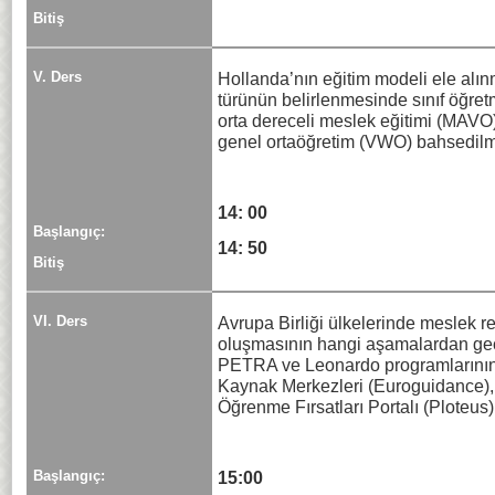
Bitiş
V. Ders
Hollanda’nın eğitim modeli ele alınm
türünün belirlenmesinde sınıf öğret
orta dereceli meslek eğitimi (MAVO)
genel ortaöğretim (VWO) bahsedilmi
14: 00
Başlangıç:
14: 50
Bitiş
VI. Ders
Avrupa Birliği ülkelerinde meslek re
oluşmasının hangi aşamalardan geçti
PETRA ve Leonardo programlarının ge
Kaynak Merkezleri (Euroguidance), 
Öğrenme Fırsatları Portalı (Ploteus) 
Başlangıç:
15:00