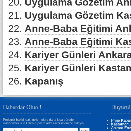
Uygulama Gözetim An
Uygulama Gözetim K
Anne-Baba Eğitimi An
Anne-Baba Eğitimi K
Kariyer Günleri Ankar
Kariyer Günleri Kast
Kapanış
Haberdar Olun !
Duyurul
Projemiz hakkindaki gelismelere daha kisa sürede
Proje Kapan
ulasabilmek için lütfen e-posta adresinizi listemize ekleyin.
Kastamonu 
Ankara Enva