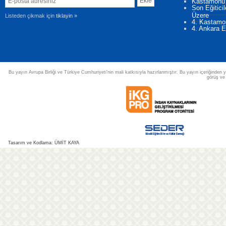
Kastamonu'd
Son Eğitici
Üzere
Listeden çikmak için
tiklayin »
4. Kastamon
4. Ankara Eğ
Bu yayın Avrupa Birliği ve Türkiye Cumhuriyeti'nin mali katkısıyla hazırlanmıştır. Bu yayın içeriğinden y
görüş ve
Tasarım ve Kodlama: ÜMİT KAYA