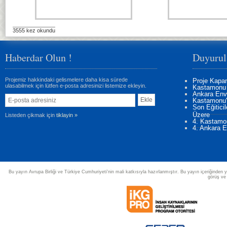
3555 kez okundu
Haberdar Olun !
Duyurul
Projemiz hakkindaki gelismelere daha kisa sürede
Proje Kapan
ulasabilmek için lütfen e-posta adresinizi listemize ekleyin.
Kastamonu 
Ankara Enva
Kastamonu'd
Son Eğitici
Üzere
Listeden çikmak için
tiklayin »
4. Kastamon
4. Ankara Eğ
Bu yayın Avrupa Birliği ve Türkiye Cumhuriyeti'nin mali katkısıyla hazırlanmıştır. Bu yayın içeriğinden y
görüş ve